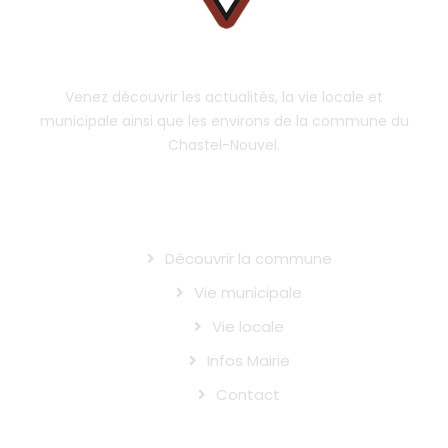
Venez découvrir les actualités, la vie locale et
municipale ainsi que les environs de la commune du
Chastel-Nouvel.
LE CHASTEL-NOUVEL
Découvrir la commune
Vie municipale
Vie locale
Infos Mairie
Contact
INFOS UTILES