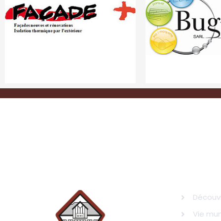
LE CHAS
Découv
Vie mun