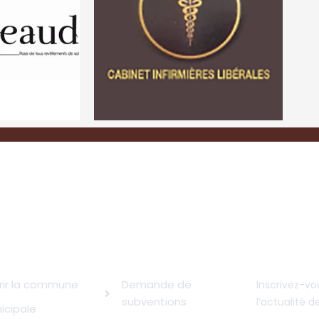
TEL-NOUVEL
INFOS UTILES
SUIVRE L'
rir la commune
Demande de
Inscrivez-vo
subventions
l’actualité 
icipale