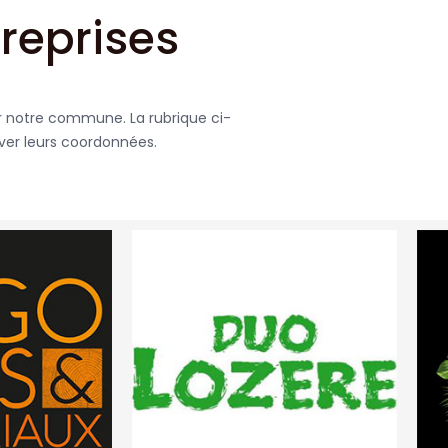
reprises
ur notre commune. La rubrique ci-
uver leurs coordonnées.