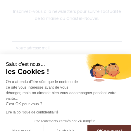
Inscrivez-vous à la newsletters pour suivre l’actualité
de la mairie du Chastel-Nouvel.
S'INSCRIRE
Salut c'est nous...
les Cookies !
On a attendu d'être sûrs que le contenu de
ce site vous intéresse avant de vous
déranger, mais on aimerait bien vous accompagner pendant votre
CONCEPTION
AGENCE MULTIWEB
| © LE CHASTEL-NOUVEL |
visite...
C'est OK pour vous ?
MENTIONS LÉGALES
|
CONFIDENTIALITÉ
|
CONTACT
Lire la politique de confidentialité
Consentements certifiés par