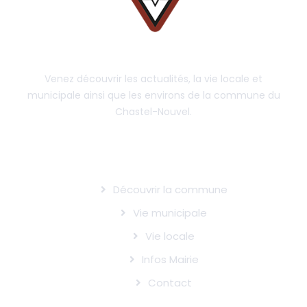
Venez découvrir les actualités, la vie locale et
municipale ainsi que les environs de la commune du
Chastel-Nouvel.
LE CHASTEL-NOUVEL
Découvrir la commune
Vie municipale
Vie locale
Infos Mairie
Contact