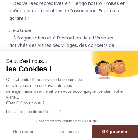
– Des veillées récréatives en « lengo nostro » mises en
scène par des membres de l’association. Fous rires
garantis !
… Participe
– À l’organisation et à l’animation de différentes
activités des visites des villages, des concerts de
musique classique ou folklorique.
– À la rénovation du moulin Hébrard
Salut c'est nous...
les Cookies !
… Édite
On a attendu d'être sûrs que le contenu de
– Un recueil des expressions et locutions en patois
ce site vous intéresse avant de vous
déranger, mais on aimerait bien vous accompagner pendant votre
local « DE QUE DISES ».
visite...
– Un livre « De Malavetula à Chastel-Nouvel »
C'est OK pour vous ?
(l’histoire de la commune).
Lire la politique de confidentialité
– Un livre sur les pierres du Chastel qui met en valeur
Consentements certifiés par
les richesses minérales de notre patrimoine.
– Un livret touristique « Chemin faisant » qui vous
Non merci
Je choisis
OK pour moi
permettra de découvrir le riche patrimoine